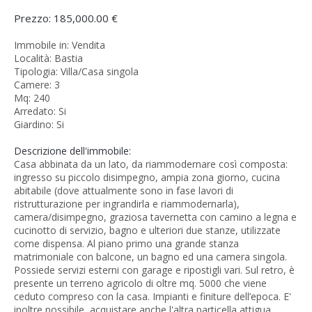
Prezzo: 185,000.00 €
Immobile in: Vendita
Località: Bastia
Tipologia: Villa/Casa singola
Camere: 3
Mq: 240
Arredato: Si
Giardino: Si
Descrizione dell'immobile:
Casa abbinata da un lato, da riammodernare così composta:
ingresso su piccolo disimpegno, ampia zona giorno, cucina
abitabile (dove attualmente sono in fase lavori di
ristrutturazione per ingrandirla e riammodernarla),
camera/disimpegno, graziosa tavernetta con camino a legna e
cucinotto di servizio, bagno e ulteriori due stanze, utilizzate
come dispensa. Al piano primo una grande stanza
matrimoniale con balcone, un bagno ed una camera singola.
Possiede servizi esterni con garage e ripostigli vari. Sul retro, è
presente un terreno agricolo di oltre mq. 5000 che viene
ceduto compreso con la casa. Impianti e finiture dell’epoca. E'
inoltre possibile, acquistare anche l'altra particella attigua,