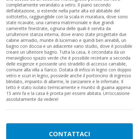
completamente verandato a vetro. Il piano secondo
dell’abitazione, si estende nella parte alta ed abitabile del
sottotetto, raggiungibile con la scala in muratura, dove sono
state ricavate, una camera matrimoniale e due grandi
camerette finestrate, ognuna delle quali è servita da
un’ulteriore stanza interna, dove erano state progettate due
cabine armadio, munite di lucernaio e quindi ben areabili, un
bagno con doccia e un adiacente vano studio, dove è possibile
creare un ulteriore bagno. Tutta la casa, è circondata da un
meraviglioso spazio verde che è possibile recintare a seconda
delle esigenze e possiede uno stradello di accesso carrabile,
comune alla villa a fianco. Dotata di infissi in legno con doppio
vetro e scuri in legno, possiede anche il portoncino di ingresso
blindato, impianto di allarme, le zanzariere e le inferriate. Il
tetto è stato isolato termicamente e munito di guaina appena
15 anni fa e la casa è pronta per essere abitata. Un’occasione
assolutamente da vedere!
CONTATTACI