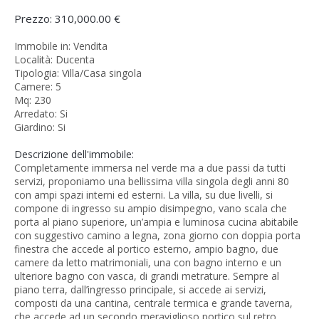
Prezzo: 310,000.00 €
Immobile in: Vendita
Località: Ducenta
Tipologia: Villa/Casa singola
Camere: 5
Mq: 230
Arredato: Si
Giardino: Si
Descrizione dell'immobile:
Completamente immersa nel verde ma a due passi da tutti
servizi, proponiamo una bellissima villa singola degli anni 80
con ampi spazi interni ed esterni. La villa, su due livelli, si
compone di ingresso su ampio disimpegno, vano scala che
porta al piano superiore, un’ampia e luminosa cucina abitabile
con suggestivo camino a legna, zona giorno con doppia porta
finestra che accede al portico esterno, ampio bagno, due
camere da letto matrimoniali, una con bagno interno e un
ulteriore bagno con vasca, di grandi metrature. Sempre al
piano terra, dall’ingresso principale, si accede ai servizi,
composti da una cantina, centrale termica e grande taverna,
che accede ad un secondo meraviglioso portico sul retro